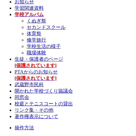
お知らせ
学習関連資料
学校アルバム
くぬぎ祭
セカンドスクール
体育祭
修学旅行
学校生活の様子
職場体験
生徒・保護者のページ
[保護されています]
PTAからのお知らせ
[保護されています]
武蔵野市民科
開かれた学校づくり協議会
同窓会
校庭とテニスコートの貸出
リンク集・その他
著作権表示について
操作方法