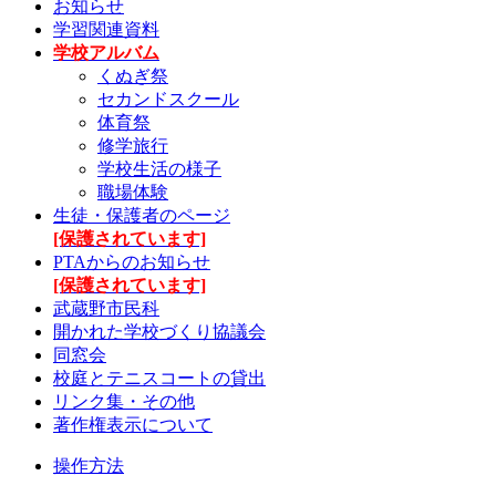
お知らせ
学習関連資料
学校アルバム
くぬぎ祭
セカンドスクール
体育祭
修学旅行
学校生活の様子
職場体験
生徒・保護者のページ
[保護されています]
PTAからのお知らせ
[保護されています]
武蔵野市民科
開かれた学校づくり協議会
同窓会
校庭とテニスコートの貸出
リンク集・その他
著作権表示について
操作方法