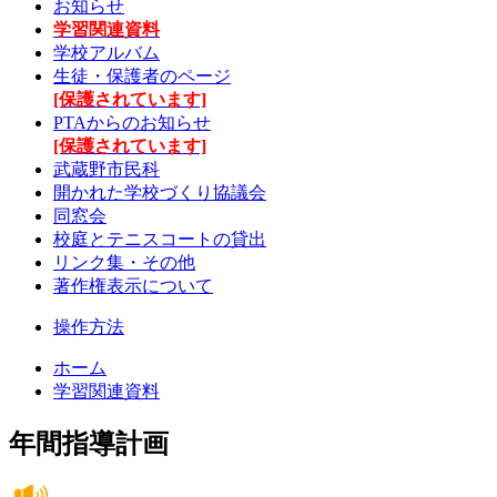
お知らせ
学習関連資料
学校アルバム
生徒・保護者のページ
[保護されています]
PTAからのお知らせ
[保護されています]
武蔵野市民科
開かれた学校づくり協議会
同窓会
校庭とテニスコートの貸出
リンク集・その他
著作権表示について
操作方法
ホーム
学習関連資料
年間指導計画