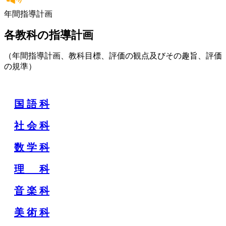
年間指導計画
各教科の指導計画
（年間指導計画、教科目標、評価の観点及びその趣旨、評価
の規準
）
国 語 科
社 会 科
数 学 科
理 科
音 楽 科
美 術 科