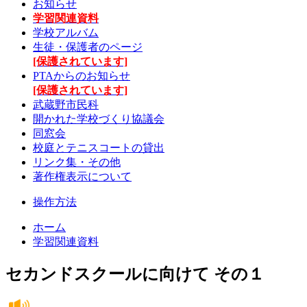
お知らせ
学習関連資料
学校アルバム
生徒・保護者のページ
[保護されています]
PTAからのお知らせ
[保護されています]
武蔵野市民科
開かれた学校づくり協議会
同窓会
校庭とテニスコートの貸出
リンク集・その他
著作権表示について
操作方法
ホーム
学習関連資料
セカンドスクールに向けて その１